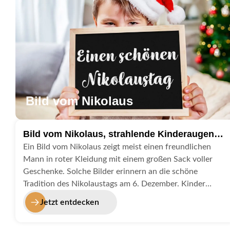
rechtssicher und gleichzeitig besonders ansprechend ist.
Bild vom Nikolaus
Bild vom Nikolaus, strahlende Kinderaugen
am Nikolaustag
Ein Bild vom Nikolaus zeigt meist einen freundlichen
Mann in roter Kleidung mit einem großen Sack voller
Geschenke. Solche Bilder erinnern an die schöne
Tradition des Nikolaustags am 6. Dezember. Kinder
freuen sich besonders über diese Darstellungen, weil sie
Jetzt entdecken
den Nikolaus mit kleinen Überraschungen und guten
Taten verbinden. Wenn du jemandem eine Freude