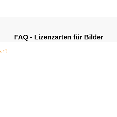
Ihr Unternehmen in einem positiven Licht zu
präsentieren und gleichzeitig das Nikolaustagserlebnis
mit Kunden und Followern zu teilen.
FAQ - Lizenzarten für Bilder
 an?
ed (RM) Lizenzen an.
 Lizenzen?
lder oder kostenlose Lizenzen an?
ung verwenden?