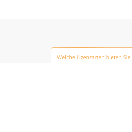
machen möchtest, kannst du ein Nikolausbild malen
oder verschicken und damit ein Lächeln zaubern.
Welche Lizenzarten bieten Sie
Wir bieten ausschließlich Rights Manag
Was sind Rights Managed (RM)
Bieten Sie auch lizenzfreie Bi
Kann ich die Bilder für Werb