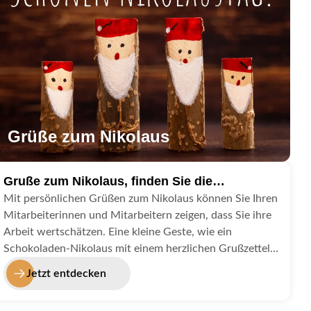
Grüße zum Nikolaus
Gruße zum Nikolaus, finden Sie die
passenden Bilder zum Niklaustag
Mit persönlichen Grüßen zum Nikolaus können Sie Ihren
Mitarbeiterinnen und Mitarbeitern zeigen, dass Sie ihre
Arbeit wertschätzen. Eine kleine Geste, wie ein
Schokoladen-Nikolaus mit einem herzlichen Grußzettel,
sorgt für gute Stimmung im Team. Solche Grüße lassen
Jetzt entdecken
sich zudem auf Social-Media-Kanälen wie Facebook,
Instagram oder X teilen und zeigen Ihren Kunden, dass