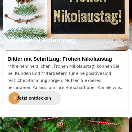
Frohen Nikolaustag
Bilder mit Schriftzug: Frohen Nikolaustag
Mit einem herzlichen „Frohen Nikolaustag“ können Sie
bei Kunden und Mitarbeitern für eine positive und
festliche Stimmung sorgen. Nutzen Sie diesen
besonderen Anlass, um Ihre Botschaft über Kanäle wie
Facebook, WhatsApp Business oder Ihre eigene
Jetzt entdecken
Webseite zu verbreiten. Eine kreative Aktion – etwa ein
Besuch vom Nikolaus im Geschäft – kann zusätzliche
Aufmerksamkeit erzeugen und Ihre Marke sympathisch
präsentieren. Solche Aktionen haben das Potenzial,
geteilt zu werden und so eine größere Reichweite zu