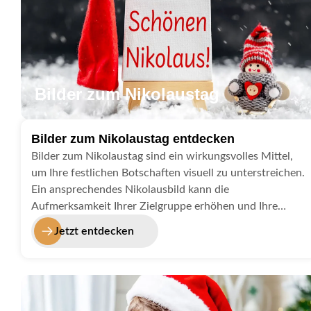
Bilder zum Nikolaustag
Bilder zum Nikolaustag entdecken
Bilder zum Nikolaustag sind ein wirkungsvolles Mittel,
um Ihre festlichen Botschaften visuell zu unterstreichen.
Ein ansprechendes Nikolausbild kann die
Aufmerksamkeit Ihrer Zielgruppe erhöhen und Ihre
Grüße emotionaler wirken lassen. Besonders in
Jetzt entdecken
Kombination mit einer gelungenen Ankündigung können
solche Bilder eine starke Verbreitung erzielen. Beachten
Sie jedoch, dass hochwertige Nikolausbilder in der Regel
lizenzpflichtig sind. Mit lizenzierten Bildern stellen Sie
sicher, dass Ihre Kommunikation professionell,