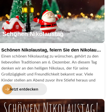
Schönen Nikolaustag
Schönen Nikolaustag, feiern Sie den Nikolaus
mit Grüßen im Bild
Einen schönen Nikolaustag zu wünschen, gehört zu den
liebevollen Traditionen am 6. Dezember. An diesem Tag
denken wir an den heiligen Nikolaus, der für seine
Großzügigkeit und Freundlichkeit bekannt war. Viele
Kinder stellen am Abend zuvor ihre Stiefel heraus und
freuen sich am Morgen über kleine Geschenke. Mit
Jetzt entdecken
einem herzlichen „Schönen Nikolaustag“ teilst du diese
Freude mit anderen und erinnerst daran, wie schön es
ist, Gutes zu tun.