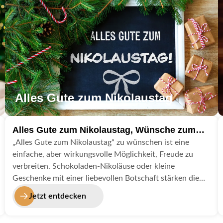
erzielen.
Alles Gute zum Nikolaustag
Alles Gute zum Nikolaustag, Wünsche zum
Nikolaus
„Alles Gute zum Nikolaustag“ zu wünschen ist eine
einfache, aber wirkungsvolle Möglichkeit, Freude zu
verbreiten. Schokoladen-Nikoläuse oder kleine
Geschenke mit einer liebevollen Botschaft stärken die
Mitarbeiterbindung und sorgen für ein freundliches
Jetzt entdecken
Miteinander. Wenn Sie Fotos dieser Aktion auf Ihren
Social-Media-Kanälen teilen, nutzen Sie die Gelegenheit,