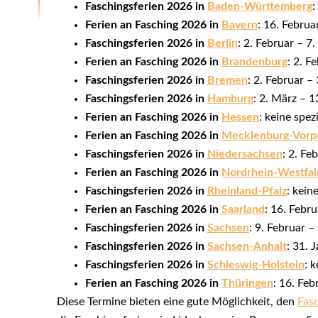
Faschingsferien 2026 in
Baden-Württemberg
:
Ferien an Fasching 2026 in
Bayern
: 16. Februa
Faschingsferien 2026 in
Berlin
: 2. Februar – 7
Ferien an Fasching 2026 in
Brandenburg
: 2. F
Faschingsferien 2026 in
Bremen
: 2. Februar –
Faschingsferien 2026 in
Hamburg
: 2. März – 
Ferien an Fasching 2026 in
Hessen
: keine spe
Ferien an Fasching 2026 in
Mecklenburg-Vor
Faschingsferien 2026 in
Niedersachsen
: 2. Fe
Ferien an Fasching 2026 in
Nordrhein-Westfal
Faschingsferien 2026 in
Rheinland-Pfalz
: kein
Ferien an Fasching 2026 in
Saarland
: 16. Febr
Faschingsferien 2026 in
Sachsen
: 9. Februar 
Faschingsferien 2026 in
Sachsen-Anhalt
: 31. 
Faschingsferien 2026 in
Schleswig-Holstein
: 
Ferien an Fasching 2026 in
Thüringen
: 16. Fe
Diese Termine bieten eine gute Möglichkeit, den
Fas