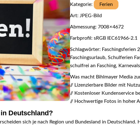
Kategorie:
Ferien
Art: JPEG-Bild
Abmessung: 7008 × 4672
Farbprofil: sRGB IEC61966-2.1
Schlagwörter: Faschingsferien 
Faschingsurlaub, Schulferien Fa
schulfrei an Fasching, Karnevals
Was macht Bihlmayer Media zu
// Lizenzierbare Bilder mit Nut
// Kostenloser Kundenservice b
// Hochwertige Fotos in hoher 
 in Deutschland?
rscheiden sich je nach Region und Bundesland in Deutschland. Hi