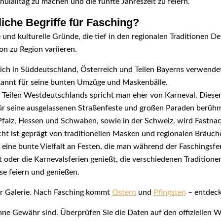
ulalltag zu machen und die fünfte Jahreszeit zu feiern​.
iche Begriffe für Fasching?
he und kulturelle Gründe, die tief in den regionalen Traditionen 
n zu Region variieren.
lich in Süddeutschland, Österreich und Teilen Bayerns verwende
 bekannt für seine bunten Umzüge und Maskenbälle.
n Teilen Westdeutschlands spricht man eher von Karneval. Dieser
 für seine ausgelassenen Straßenfeste und großen Paraden berühm
Pfalz, Hessen und Schwaben, sowie in der Schweiz, wird Fastnac
cht ist geprägt von traditionellen Masken und regionalen Bräuch
 eine bunte Vielfalt an Festen, die man während der Faschingsf
t oder die Karnevalsferien genießt, die verschiedenen Tradition
se feiern und genießen.
er Galerie. Nach Fasching kommt
Ostern
und
Pfingsten
– entdeck
ohne Gewähr sind. Überprüfen Sie die Daten auf den offiziellen W