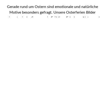
Gerade rund um Ostern sind emotionale und natürliche
Motive besonders gefragt. Unsere Osterferien Bilder
zeigen typische Szenen wie Frühling, Erholung, Natur und
festliche Osterstimmung. Sie eignen sich ideal, um
Themen wie Urlaub, Schulferien oder saisonale
Kampagnen ansprechend zu präsentieren.
Nutzen Sie die Vielfalt unserer Osterferien Bilder, um Ihre
Projekte lebendiger zu gestalten und Ihre Zielgruppe
direkt anzusprechen. Die Bilder lassen sich flexibel
einsetzen und unterstützen Sie dabei, Ihre Botschaft
visuell zu verstärken.
Entdecken Sie jetzt Osterferien Bilder und sichern Sie sich
die passenden Motive für Ihre Inhalte.