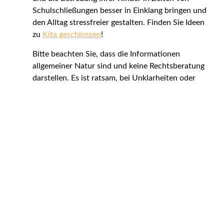
Schulschließungen besser in Einklang bringen und
den Alltag stressfreier gestalten. Finden Sie Ideen
zu
Kita geschlossen
!
Bitte beachten Sie, dass die Informationen
allgemeiner Natur sind und keine Rechtsberatung
darstellen. Es ist ratsam, bei Unklarheiten oder
spezifischen Fragen rechtliche Hilfe von einem
Anwalt oder einer Anwältin in Anspruch zu
nehmen. Ein Experte kann auf Ihre Situation
eingehen und Ihnen rechtssichere Auskunft geben.
FAQ - Lizenzarten für Bilder