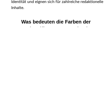
Identität und eignen sich für zahlreiche redaktionelle
Inhalte.
Was bedeuten die Farben der
Nationalflagge von England?
Die englische Nationalflagge zeigt ein rotes Kreuz
auf weißem Hintergrund und wird als Georgskreuz
bezeichnet. Sie zählt zu den bekanntesten Fahnen im
internationalen Fußball und ist eng mit England
Fußball verbunden. Das rote Kreuz gilt als
traditionelles Symbol Englands und prägt seit
Jahrhunderten das Erscheinungsbild der Nation.
Bei einem England Fußballspiel ist die England
Fußball Flagge überall sichtbar. Fans tragen die
Farben Rot und Weiß auf Trikots, Schals und Fahnen