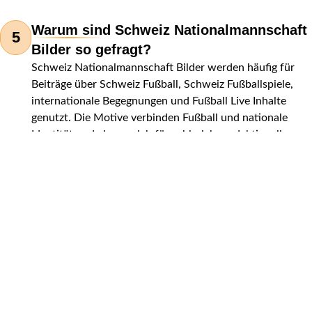
Warum sind Schweiz Nationalmannschaft
5
Bilder so gefragt?
Schweiz Nationalmannschaft Bilder werden häufig für
Beiträge über Schweiz Fußball, Schweiz Fußballspiele,
internationale Begegnungen und Fußball Live Inhalte
genutzt. Die Motive verbinden Fußball und nationale
Identität und eignen sich für zahlreiche redaktionelle
Inhalte.
Was bedeuten die Farben der
Nationalflagge der Schweiz?
Die Schweizer Nationalflagge besteht aus einem
weißen Kreuz auf rotem Hintergrund. Sie gehört zu
den wenigen quadratischen Nationalflaggen der