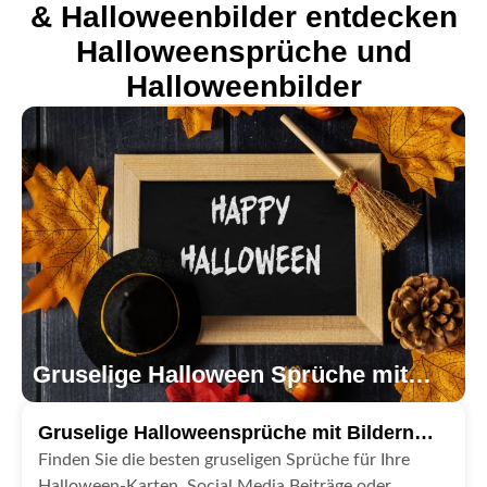
& Halloweenbilder entdecken
Halloweensprüche und
Halloweenbilder
Gruselige Halloween Sprüche mit
Bild
Gruselige Halloweensprüche mit Bildern
entdecken
Finden Sie die besten gruseligen Sprüche für Ihre
Halloween-Karten, Social Media Beiträge oder