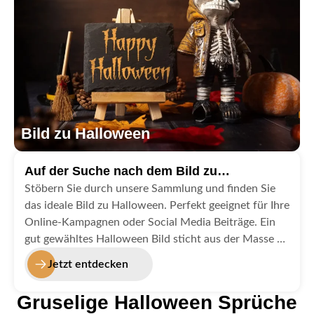
Bild zu Halloween
Auf der Suche nach dem Bild zu
Halloween?
Stöbern Sie durch unsere Sammlung und finden Sie
das ideale Bild zu Halloween. Perfekt geeignet für Ihre
Online-Kampagnen oder Social Media Beiträge. Ein
gut gewähltes Halloween Bild sticht aus der Masse an
Halloweenbildern heraus und lenkt das Auge auf Ihre
Jetzt entdecken
Nachricht.
Gruselige Halloween Sprüche