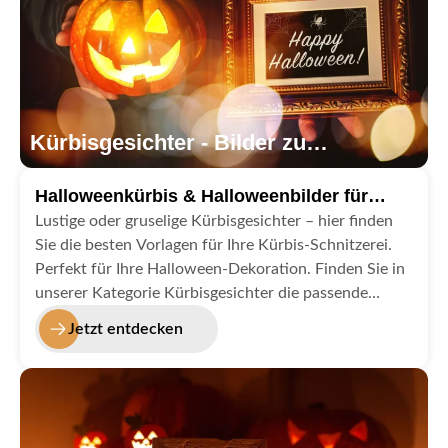
Kürbisgesichter - Bilder zu
Halloween
Halloweenkürbis & Halloweenbilder für
Happy Halloween
Lustige oder gruselige Kürbisgesichter – hier finden
Sie die besten Vorlagen für Ihre Kürbis-Schnitzerei.
Perfekt für Ihre Halloween-Dekoration. Finden Sie in
unserer Kategorie Kürbisgesichter die passende
Vorlage und Muster zum Schnitzen von
Jetzt entdecken
Kürbisgesichtern.