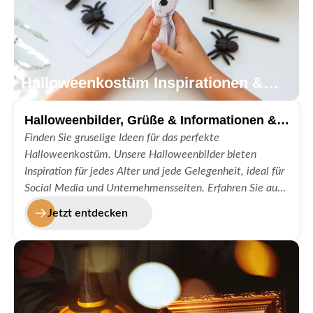
Halloweenkostüm Inspirationen &
Bilder
Halloweenbilder, Grüße & Informationen &
DIY Anleitungen
Finden Sie gruselige Ideen für das perfekte
Halloweenkostüm. Unsere Halloweenbilder bieten
Inspiration für jedes Alter und jede Gelegenheit, ideal für
Social Media und Unternehmensseiten. Erfahren Sie auf
unserer Kategorie Halloweenkostüm, wie sie es selber
Jetzt entdecken
machen und das kostengünstig!