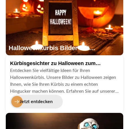
Halloweenkürbis Bilder mit
Dekorationen
Kürbisgesichter zu Halloween zum
Schnitzen
Entdecken Sie vielfältige Ideen für Ihren
Halloweenkürbis. Unsere Bilder zu Halloween zeigen
Ihnen, wie Sie Ihren Kürbis zu einem echten
Hingucker machen können. Erfahren Sie auf unserer
Kategorie Hallokürbis, ob ein solcher Kürbis zu
Jetzt entdecken
Halloween essbar ist.