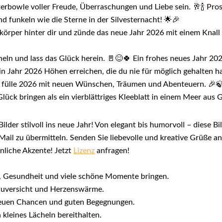
erbowle voller Freude, Überraschungen und Liebe sein. 🥂🍾 Pros
nd funkeln wie die Sterne in der Silvesternacht! 🌟🎉
rper hinter dir und zünde das neue Jahr 2026 mit einem Knall v
cheln und lass das Glück herein. 🚪😊🍀 Ein frohes neues Jahr 20
 Jahr 2026 Höhen erreichen, die du nie für möglich gehalten ha
nd fülle 2026 mit neuen Wünschen, Träumen und Abenteuern. 🎉
lück bringen als ein vierblättriges Kleeblatt in einem Meer aus 
lder stilvoll ins neue Jahr! Von elegant bis humorvoll – diese Bi
l zu übermitteln. Senden Sie liebevolle und kreative Grüße an 
nliche Akzente! Jetzt
Lizenz
anfragen!
k, Gesundheit und viele schöne Momente bringen.
 Zuversicht und Herzenswärme.
 neuen Chancen und guten Begegnungen.
 kleines Lächeln bereithalten.