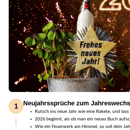
Neujahrssprüche zum Jahreswechs
1
Rutsch ins neue Jahr wie eine Rakete, und lass
2026 beginnt, als ob man ein neues Buch aufsch
Wie ein Feuerwerk am Himmel, so soll dein Jah