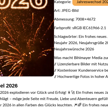
Kategorie:
Jahreswechsel 20
Art: JPEG-Bild
Abmessung: 7008 × 4672
Farbprofil: sRGB IEC61966-2.1
Schlagwörter: Ein frohes neues 
Neujahr 2026, Neujahrsgrüße 20
Neujahrswünsche 2026
Was macht Bihlmayer Media zu
// Lizenzierbare Bilder mit Nut
// Kostenloser Kundenservice b
// Hochwertige Fotos in hoher 
el 2026
 2026 explodieren vor Glück und Erfolg! 🎇🚀 Ein frohes neues J
lägt – möge jede Seite mit Freude, Liebe und Abenteuern gefüll
r 2026 in allen Farben des Glücks leuchten. 🎆🌈 Ein frohes neu