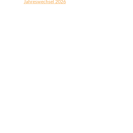
Jahreswechsel 2026
Welche Lizenzarten bieten Sie
Wir bieten ausschließlich Rights Manag
Was sind Rights Managed (RM)
Bieten Sie auch lizenzfreie Bi