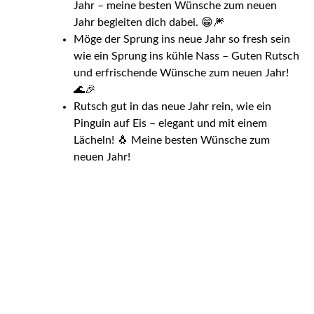
Jahr – meine besten Wünsche zum neuen
Jahr begleiten dich dabei. 😁🎆
Möge der Sprung ins neue Jahr so fresh sein
wie ein Sprung ins kühle Nass – Guten Rutsch
und erfrischende Wünsche zum neuen Jahr!
🌊🎉
Rutsch gut in das neue Jahr rein, wie ein
Pinguin auf Eis – elegant und mit einem
Lächeln! 🐧 Meine besten Wünsche zum
neuen Jahr!
Wenn ihnen unsere kostenlosen Wünsche zum
neuen Jahr (Texte) gefallen haben, würden wir uns
freuen, wenn Sie unsere Silvesterbilder mit
Textaufschrift: Guten Rutsch, anfragen und
lizenzieren würden.
Entdecken Sie auch unsere
Urlaub Bilder
und
finden Sie ein
Weihnachtsmotiv
welches Sie
verzaubert.