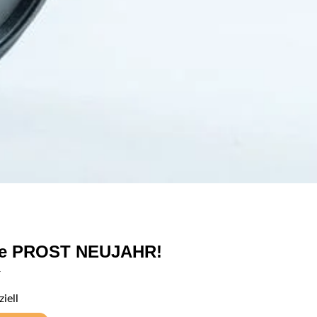
he PROST NEUJAHR!
r
iell