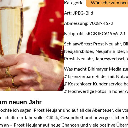
Kategorie:
Wünsche zum neu
Art: JPEG-Bild
Abmessung: 7008 × 4672
Farbprofil: sRGB IEC61966-2.1
Schlagwörter: Prost Neujahr, Bilde
Neujahrsbilder, Neujahr Bilder, B
Prosit Neujahr, Jahreswechsel
Was macht Bihlmayer Media zu
// Lizenzierbare Bilder mit Nut
// Kostenloser Kundenservice b
// Hochwertige Fotos in hoher 
zum neuen Jahr
hte ich sagen: Prost Neujahr und auf all die Abenteuer, die vor
 ich dir ein Jahr voller Glück, Gesundheit und unvergesslicher
am an – Prost Neujahr auf neue Chancen und viele positive Über