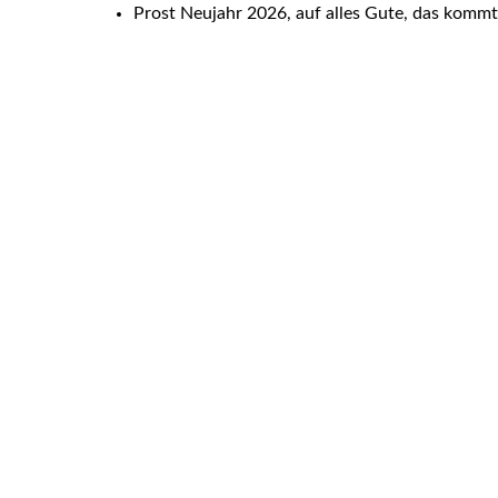
Prost Neujahr 2026, auf alles Gute, das kommt
Welche Lizenzarten bieten Sie
Wir bieten ausschließlich Rights Manag
Was sind Rights Managed (RM)
Bieten Sie auch lizenzfreie Bi