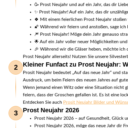
🥳 Prost Neujahr und auf ein Jahr, das dir Lie
✨ Prost Neujahr! Auf ein Jahr, das dir unzähli
🍀 Mit einem feierlichen Prost Neujahr stoßen w
🌠 Während wir feiern und anstoßen, sage ich P
🎆 Prost Neujahr! Möge dein Jahr genauso strah
🌟 Auf ein Jahr voller neuer Möglichkeiten und
🎉 Während wir die Gläser heben, möchte ich dir
Prost Neujahr allerseits! Nutzen Sie unsere Silvesterb
Kleiner Funfact zu Prost Neujahr:
2
Prosit Neujahr bedeutet „Auf das neue Jahr“ und st
Ausdruck, um beim Feiern des neuen Jahres auf gute
Wenn jemand einen Witz oder eine Situation nicht 
feiern, dass der Groschen gefallen ist. Es ist eine l
Entdecken Sie auch
Prosit Neujahr Bilder und Wün
Prost Neujahr 2026
3
Prost Neujahr 2026 – auf Gesundheit, Glück 
Prost Neujahr 2026, möge das neue Jahr dir Fr