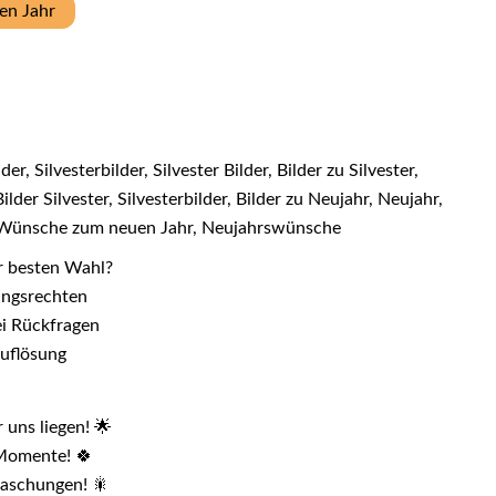
en Jahr
r, Silvesterbilder, Silvester Bilder, Bilder zu Silvester,
ilder Silvester, Silvesterbilder, Bilder zu Neujahr, Neujahr,
, Wünsche zum neuen Jahr, Neujahrswünsche
r besten Wahl?
zungsrechten
ei Rückfragen
Auflösung
 uns liegen! 🌟
 Momente! 🍀
raschungen! 🎇