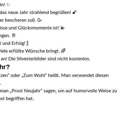
in! ✨
 das neue Jahr strahlend begrüßen! 🌠
er bescheren soll. 🥳
nisse und Glücksmomente ist! 💫
ngen. 🥂
und Erfolg! 🍾
iele erfüllte Wünsche bringt. 🌈
an! Die Silvesterbilder sind nicht kostenlos.
ahr?
nützen“ oder „Zum Wohl“ heißt. Man verwendet diesen
.
 man „Prost Neujahr“ sagen, um auf humorvolle Weise zu
xt begriffen hat.