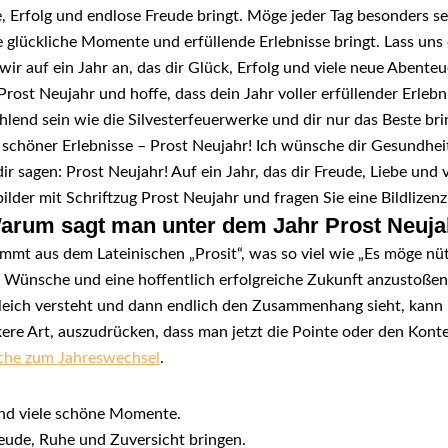
be, Erfolg und endlose Freude bringt. Möge jeder Tag besonders se
ge glückliche Momente und erfüllende Erlebnisse bringt. Lass uns
ir auf ein Jahr an, das dir Glück, Erfolg und viele neue Abenteu
rost Neujahr und hoffe, dass dein Jahr voller erfüllender Erleb
lend sein wie die Silvesterfeuerwerke und dir nur das Beste bri
 schöner Erlebnisse – Prost Neujahr! Ich wünsche dir Gesundheit 
 sagen: Prost Neujahr! Auf ein Jahr, das dir Freude, Liebe und v
ilder mit Schriftzug Prost Neujahr und fragen Sie eine Bildlizenz 
 Warum sagt man unter dem Jahr Prost Neuj
ammt aus dem Lateinischen „Prosit“, was so viel wie „Es möge 
 Wünsche und eine hoffentlich erfolgreiche Zukunft anzustoßen
gleich versteht und dann endlich den Zusammenhang sieht, kann
ockere Art, auszudrücken, dass man jetzt die Pointe oder den Konte
sche zum Jahreswechsel
.
und viele schöne Momente.
eude, Ruhe und Zuversicht bringen.