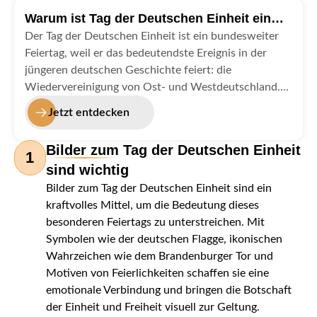
Warum ist Tag der Deutschen Einheit ein
Feiertag?
Der Tag der Deutschen Einheit ist ein bundesweiter
Feiertag, weil er das bedeutendste Ereignis in der
jüngeren deutschen Geschichte feiert: die
Wiedervereinigung von Ost- und Westdeutschland.
Am 3. Oktober 1990 wurden die beiden Teile
Jetzt entdecken
Deutschlands, die fast 40 Jahre lang getrennt waren,
wieder vereint. Dieser Tag steht für Freiheit, Einheit
Bilder zum Tag der Deutschen Einheit
1
und den friedlichen Zusammenhalt der Nation.
sind wichtig
Deshalb wird der Tag der Deutschen Einheit im
Bilder zum Tag der Deutschen Einheit sind ein
ganzen Land als Symbol der gemeinsamen Geschichte
kraftvolles Mittel, um die Bedeutung dieses
und Zukunft gefeiert – ein Tag, der uns alle daran
besonderen Feiertags zu unterstreichen. Mit
erinnert, dass wir stärker sind, wenn wir
Symbolen wie der deutschen Flagge, ikonischen
zusammenstehen.
Wahrzeichen wie dem Brandenburger Tor und
Motiven von Feierlichkeiten schaffen sie eine
emotionale Verbindung und bringen die Botschaft
der Einheit und Freiheit visuell zur Geltung.