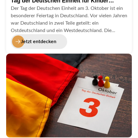
Tag der Deutschen Einheit für Kinder
erklärt:
Der Tag der Deutschen Einheit am 3. Oktober ist ein
besonderer Feiertag in Deutschland. Vor vielen Jahren
war Deutschland in zwei Teile geteilt: ein
Ostdeutschland und ein Westdeutschland. Die
Menschen in diesen beiden Teilen konnten sich nicht
Jetzt entdecken
frei besuchen oder zusammen leben.