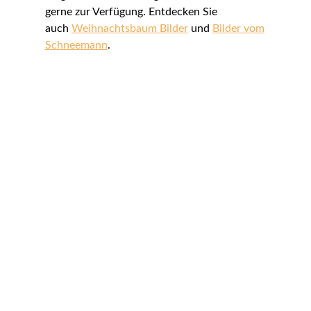
gerne zur Verfügung. Entdecken Sie
auch
Weihnachtsbaum Bilder
und
Bilder vom
Schneemann
.
FAQ - Lizenzarten für Bilder
Welche Lizenzarten bieten Sie an?
Wir bieten ausschließlich Rights Managed (RM) Lizenzen an.
Was sind Rights Managed (RM) Lizenzen?
Bieten Sie auch lizenzfreie Bilder oder
kostenlose Lizenzen an?