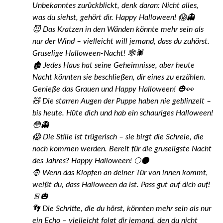
Unbekanntes zurückblickt, denk daran: Nicht alles,
was du siehst, gehört dir. Happy Halloween! 😱👻
😈 Das Kratzen in den Wänden könnte mehr sein als
nur der Wind – vielleicht will jemand, dass du zuhörst.
Gruselige Halloween-Nacht! 🕸️🕷️
🏚️ Jedes Haus hat seine Geheimnisse, aber heute
Nacht könnten sie beschließen, dir eines zu erzählen.
Genieße das Grauen und Happy Halloween! 🎃👀
🧸 Die starren Augen der Puppe haben nie geblinzelt –
bis heute. Hüte dich und hab ein schauriges Halloween!
😳👻
😱 Die Stille ist trügerisch – sie birgt die Schreie, die
noch kommen werden. Bereit für die gruseligste Nacht
des Jahres? Happy Halloween! 🌕🌑
🧛 Wenn das Klopfen an deiner Tür von innen kommt,
weißt du, dass Halloween da ist. Pass gut auf dich auf!
🚪🎃
👣 Die Schritte, die du hörst, könnten mehr sein als nur
ein Echo – vielleicht folgt dir jemand, den du nicht