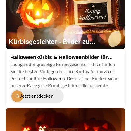
Kürbisgesichter - Bilder zu
Halloween
Halloweenkürbis & Halloweenbilder für
Happy Halloween
Lustige oder gruselige Kürbisgesichter – hier finden
Sie die besten Vorlagen für Ihre Kürbis-Schnitzerei.
Perfekt für Ihre Halloween-Dekoration. Finden Sie in
unserer Kategorie Kürbisgesichter die passende
Vorlage und Muster zum Schnitzen von
Jetzt entdecken
Kürbisgesichtern.