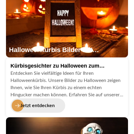
Halloweenkürbis Bilder mit
Dekorationen
Kürbisgesichter zu Halloween zum
Schnitzen
Entdecken Sie vielfältige Ideen für Ihren
Halloweenkürbis. Unsere Bilder zu Halloween zeigen
Ihnen, wie Sie Ihren Kürbis zu einem echten
Hingucker machen können. Erfahren Sie auf unserer
Kategorie Hallokürbis, ob ein solcher Kürbis zu
Jetzt entdecken
Halloween essbar ist.