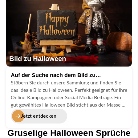
Bild zu Halloween
Auf der Suche nach dem Bild zu
Halloween?
Stöbern Sie durch unsere Sammlung und finden Sie
das ideale Bild zu Halloween. Perfekt geeignet für Ihre
Online-Kampagnen oder Social Media Beiträge. Ein
gut gewähltes Halloween Bild sticht aus der Masse an
Halloweenbildern heraus und lenkt das Auge auf Ihre
Jetzt entdecken
Nachricht.
Gruselige Halloween Sprüche