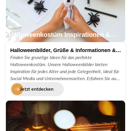
Halloweenkostüm Inspirationen &
Bilder
Halloweenbilder, Grüße & Informationen &
DIY Anleitungen
Finden Sie gruselige Ideen für das perfekte
Halloweenkostüm. Unsere Halloweenbilder bieten
Inspiration für jedes Alter und jede Gelegenheit, ideal für
Social Media und Unternehmensseiten. Erfahren Sie auf
unserer Kategorie Halloweenkostüm, wie sie es selber
Jetzt entdecken
machen und das kostengünstig!