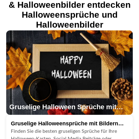
& Halloweenbilder entdecken
Halloweensprüche und
Halloweenbilder
Gruselige Halloween Sprüche mit
Bild
Gruselige Halloweensprüche mit Bildern
entdecken
Finden Sie die besten gruseligen Sprüche für Ihre
Halloween-Karten, Social Media Beiträge oder