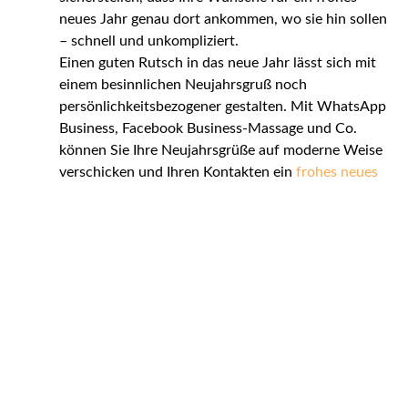
neues Jahr genau dort ankommen, wo sie hin sollen
– schnell und unkompliziert.
Einen guten Rutsch in das neue Jahr lässt sich mit
einem besinnlichen Neujahrsgruß noch
persönlichkeitsbezogener gestalten. Mit WhatsApp
Business, Facebook Business-Massage und Co.
können Sie Ihre Neujahrsgrüße auf moderne Weise
verschicken und Ihren Kontakten ein
frohes neues
Jahr
und einen
guten Rutsch in das neue
Jahr
wünschen. Unsere Grüße zum Neujahr sind
optimal, um über WhatsApp, Google oder andere
Kanäle Ihre Botschaft für das Neujahr zu teilen und
den Jahreswechsel zu einem besonderen Moment
zu machen. In diesem Sinne wünschen wir Ihnen
einen guten Rutsch und ein frohes neues Jahr!
Entdecken Sie auch unsere
Bilder zu
Weihnachten
und erfahren Sie mehr über das
perfekte
Weihnachtsmenü
, welches auch zu