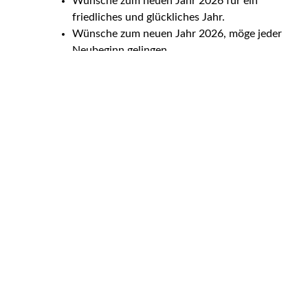
Wünsche zum neuen Jahr 2026 für ein
friedliches und glückliches Jahr.
Wünsche zum neuen Jahr 2026, möge jeder
Neubeginn gelingen.
Wünsche zum neuen Jahr 2026 voller kleiner
Wunder und großer Träume.
Wünsche zum neuen Jahr 2026, dass
Gesundheit dein Fundament ist.
Wünsche zum neuen Jahr 2026 mit
Zuversicht im Herzen.
Wünsche zum neuen Jahr 2026, möge das
neue Jahr dich freundlich überraschen.
Wünsche zum neuen Jahr 2026 für viele
schöne Erinnerungen.
Wünsche zum neuen Jahr 2026, auf dass
Glück dich begleitet.